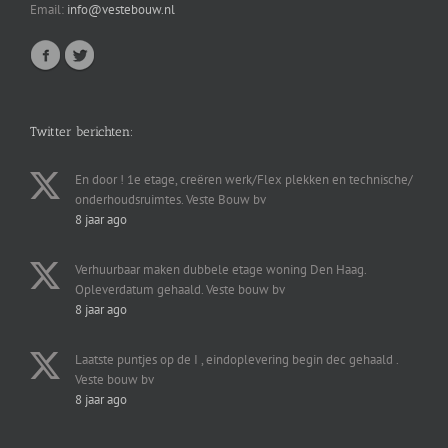
Email:
info@vestebouw.nl
Onze
nieuwsbrief
Twitter berichten:
We
gaan
En door ! 1e etage, creëren werk/Flex plekken en technische/
social
onderhoudsruimtes. Veste Bouw bv
media
8 jaar ago
gebruiken
Verhuurbaar maken dubbele etage woning Den Haag.
hoofdsponsor
Opleverdatum gehaald. Veste bouw bv
van
8 jaar ago
nieuwe
clubgebouw
Pius
Laatste puntjes op de I , eindoplevering begin dec gehaald .
XII
Veste bouw bv
groep
8 jaar ago
Verlenging