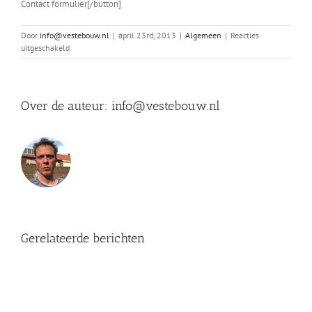
Contact formulier[/button]
Door
info@vestebouw.nl
|
april 23rd, 2013
|
Algemeen
|
Reacties
voor
uitgeschakeld
Heeft
u
een
vraag?
Over de auteur:
info@vestebouw.nl
Gerelateerde berichten
hoofdsponsor
van