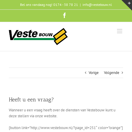
Ga
Bel ons vandaag nog! 0174 - 38 78 21
|
info@vestebouw.nl
naar
inhoud
Facebook
Vorige
Volgende
Heeft u een vraag?
Wanneer u een vraag heeft over de diensten van Vestebouw kunt u
deze stellen via onze website.
[button link=”http://www.vestebouw.nl/?page_id=251″ color=”orange”]