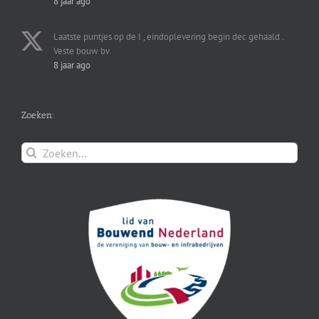
8 jaar ago
Laatste puntjes op de I , eindoplevering begin dec gehaald .
Veste bouw bv
8 jaar ago
Zoeken:
Zoeken
naar: