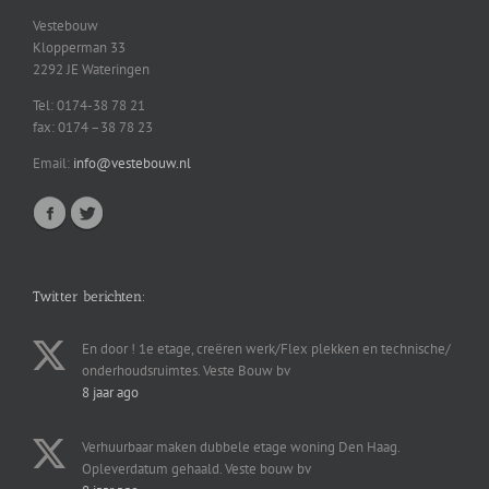
Vestebouw
Klopperman 33
2292 JE Wateringen
Tel: 0174-38 78 21
fax: 0174 –38 78 23
Email:
info@vestebouw.nl
Twitter berichten:
En door ! 1e etage, creëren werk/Flex plekken en technische/
onderhoudsruimtes. Veste Bouw bv
8 jaar ago
Verhuurbaar maken dubbele etage woning Den Haag.
Opleverdatum gehaald. Veste bouw bv